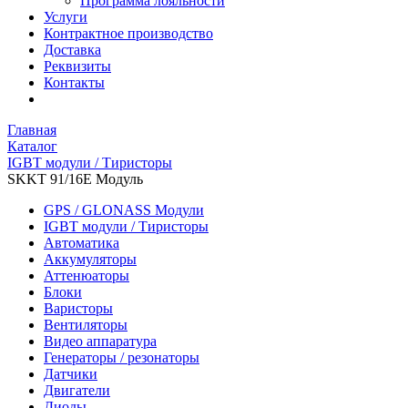
Программа лояльности
Услуги
Контрактное производство
Доставка
Реквизиты
Контакты
Главная
Каталог
IGBT модули / Тиристоры
SKKT 91/16E Модуль
GPS / GLONASS Модули
IGBT модули / Тиристоры
Автоматика
Аккумуляторы
Аттенюаторы
Блоки
Варисторы
Вентиляторы
Видео аппаратура
Генераторы / резонаторы
Датчики
Двигатели
Диоды