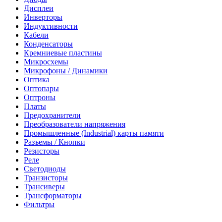
Дисплеи
Инверторы
Индуктивности
Кабели
Конденсаторы
Кремниевые пластины
Микросхемы
Микрофоны / Динамики
Оптика
Оптопары
Оптроны
Платы
Предохранители
Преобразователи напряжения
Промышленные (Industrial) карты памяти
Разъемы / Кнопки
Резисторы
Реле
Светодиоды
Транзисторы
Трансиверы
Трансформаторы
Фильтры