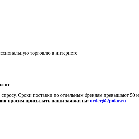
ссиональную торговлю в интернете
алоге
просу. Сроки поставки по отдельным брендам превышают 50 не
ния просим присылать ваши заявки на:
order@2polar.ru