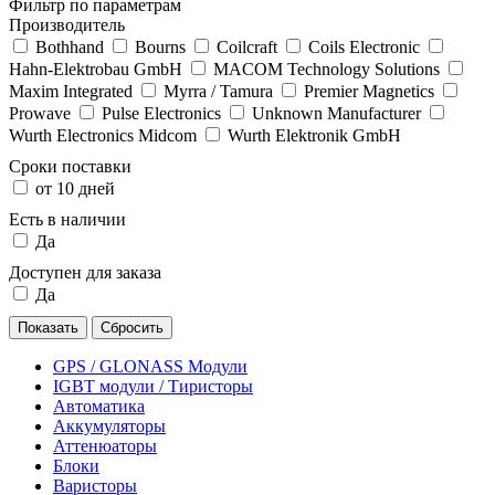
Фильтр по параметрам
Производитель
Bothhand
Bourns
Coilcraft
Coils Electronic
Hahn-Elektrobau GmbH
MACOM Technology Solutions
Maxim Integrated
Myrra / Tamura
Premier Magnetics
Prowave
Pulse Electronics
Unknown Manufacturer
Wurth Electronics Midcom
Wurth Elektronik GmbH
Сроки поставки
от 10 дней
Есть в наличии
Да
Доступен для заказа
Да
GPS / GLONASS Модули
IGBT модули / Тиристоры
Автоматика
Аккумуляторы
Аттенюаторы
Блоки
Варисторы