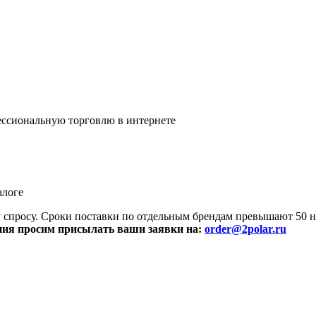
ссиональную торговлю в интернете
алоге
просу. Сроки поставки по отдельным брендам превышают 50 не
ния просим присылать ваши заявки на:
order@2polar.ru