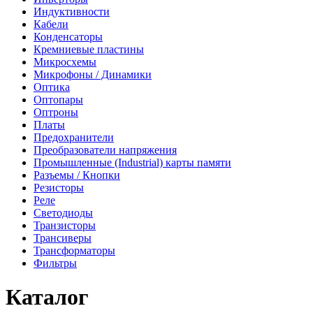
Индуктивности
Кабели
Конденсаторы
Кремниевые пластины
Микросхемы
Микрофоны / Динамики
Оптика
Оптопары
Оптроны
Платы
Предохранители
Преобразователи напряжения
Промышленные (Industrial) карты памяти
Разъемы / Кнопки
Резисторы
Реле
Светодиоды
Транзисторы
Трансиверы
Трансформаторы
Фильтры
Каталог