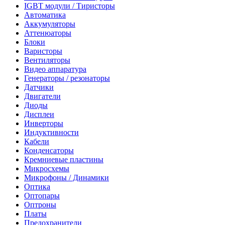
IGBT модули / Тиристоры
Автоматика
Аккумуляторы
Аттенюаторы
Блоки
Варисторы
Вентиляторы
Видео аппаратура
Генераторы / резонаторы
Датчики
Двигатели
Диоды
Дисплеи
Инверторы
Индуктивности
Кабели
Конденсаторы
Кремниевые пластины
Микросхемы
Микрофоны / Динамики
Оптика
Оптопары
Оптроны
Платы
Предохранители