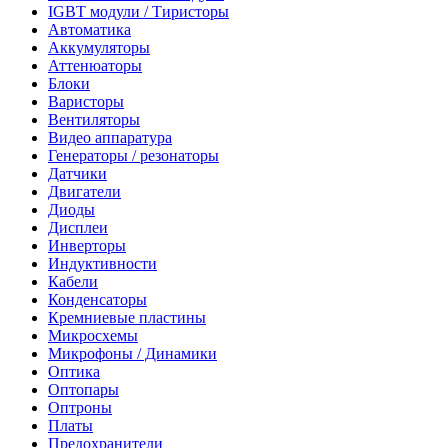
IGBT модули / Тиристоры
Автоматика
Аккумуляторы
Аттенюаторы
Блоки
Варисторы
Вентиляторы
Видео аппаратура
Генераторы / резонаторы
Датчики
Двигатели
Диоды
Дисплеи
Инверторы
Индуктивности
Кабели
Конденсаторы
Кремниевые пластины
Микросхемы
Микрофоны / Динамики
Оптика
Оптопары
Оптроны
Платы
Предохранители