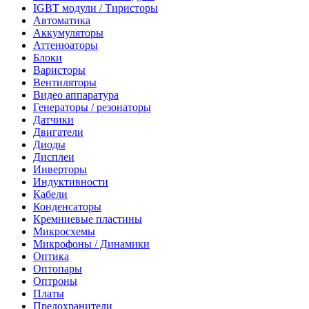
IGBT модули / Тиристоры
Автоматика
Аккумуляторы
Аттенюаторы
Блоки
Варисторы
Вентиляторы
Видео аппаратура
Генераторы / резонаторы
Датчики
Двигатели
Диоды
Дисплеи
Инверторы
Индуктивности
Кабели
Конденсаторы
Кремниевые пластины
Микросхемы
Микрофоны / Динамики
Оптика
Оптопары
Оптроны
Платы
Предохранители