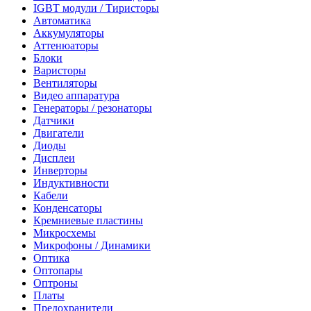
IGBT модули / Тиристоры
Автоматика
Аккумуляторы
Аттенюаторы
Блоки
Варисторы
Вентиляторы
Видео аппаратура
Генераторы / резонаторы
Датчики
Двигатели
Диоды
Дисплеи
Инверторы
Индуктивности
Кабели
Конденсаторы
Кремниевые пластины
Микросхемы
Микрофоны / Динамики
Оптика
Оптопары
Оптроны
Платы
Предохранители