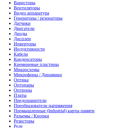
Варисторы
Вентиляторы
Видео аппаратура
Генераторы / резонаторы
Датчики
Двигатели
Диоды
Дисплеи
Инверторы
Индуктивности
Кабели
Конденсаторы
Кремниевые пластины
Микросхемы
Микрофоны / Динамики
Оптика
Оптопары
Оптроны
Платы
Предохранители
Преобразователи напряжения
Промышленные (Industrial) карты памяти
Разъемы / Кнопки
Резисторы
Реле