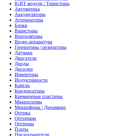
IGBT модули / Тиристоры
Автоматика
Аккумуляторы
Аттенюаторы
Блоки
Варисторы
Вентиляторы
Видео аппаратура
Генераторы / резонаторы
Датчики
Двигатели
Диоды
Дисплеи
Инверторы
Индуктивности
Кабели
Конденсаторы
Кремниевые пластины
Микросхемы
Микрофоны / Динамики
Оптика
Оптопары
Оптроны
Платы
Предохранители