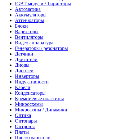
IGBT модули / Тиристоры
Автоматика
Аккумуляторы
Аттенюаторы
Блоки
Варисторы
Вентиляторы
Видео аппаратура
Генераторы / резонаторы
Датчики
Двигатели
Диоды
Дисплеи
Инверторы
Индуктивности
Кабели
Конденсаторы
Кремниевые пластины
Микросхемы
Микрофоны / Динамики
Оптика
Оптопары
Оптроны
Платы
Предохранители