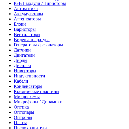
IGBT модули / Тиристоры
Автоматика
Аккумуляторы
Аттенюаторы
Блоки
Варисторы
Вентиляторы
Видео аппаратура
Генераторы / резонаторы
Датчики
Двигатели
Диоды
Дисплеи
Инверторы
Индуктивности
Кабели
Конденсаторы
Кремниевые пластины
Микросхемы
Микрофоны / Динамики
Оптика
Оптопары
Оптроны
Платы
Предохранители