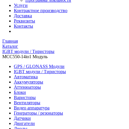
Программа лояльности
Услуги
Контрактное производство
Доставка
Реквизиты
Контакты
Главная
Каталог
IGBT модули / Тиристоры
MCC550-14io1 Модуль
GPS / GLONASS Модули
IGBT модули / Тиристоры
Автоматика
Аккумуляторы
Аттенюаторы
Блоки
Варисторы
Вентиляторы
Видео аппаратура
Генераторы / резонаторы
Датчики
Двигатели
Диоды