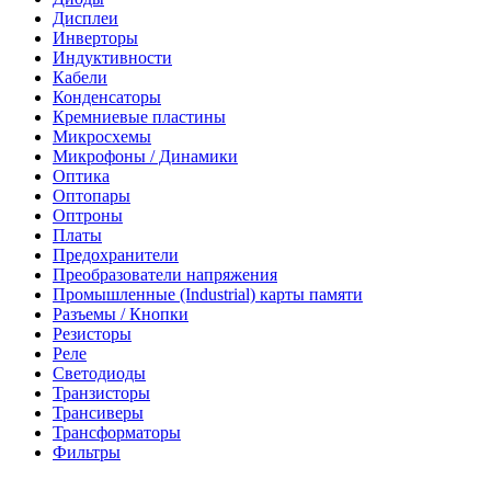
Дисплеи
Инверторы
Индуктивности
Кабели
Конденсаторы
Кремниевые пластины
Микросхемы
Микрофоны / Динамики
Оптика
Оптопары
Оптроны
Платы
Предохранители
Преобразователи напряжения
Промышленные (Industrial) карты памяти
Разъемы / Кнопки
Резисторы
Реле
Светодиоды
Транзисторы
Трансиверы
Трансформаторы
Фильтры