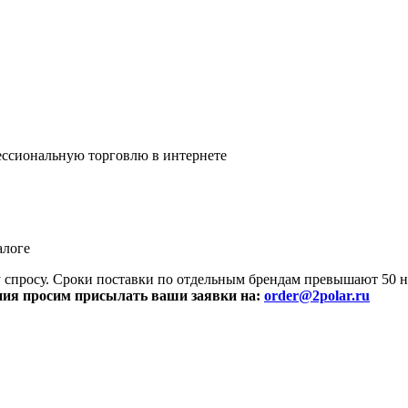
ссиональную торговлю в интернете
алоге
просу. Сроки поставки по отдельным брендам превышают 50 не
ния просим присылать ваши заявки на:
order@2polar.ru