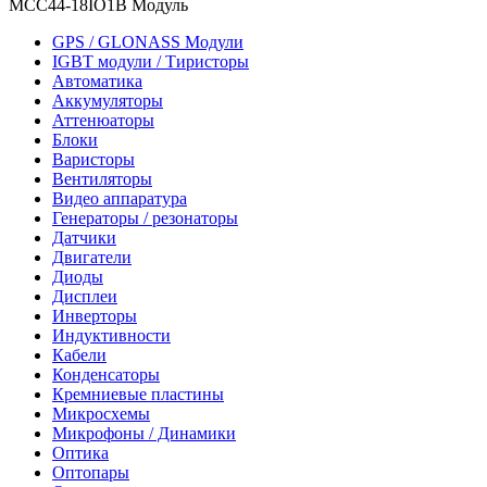
MCC44-18IO1B Модуль
GPS / GLONASS Модули
IGBT модули / Тиристоры
Автоматика
Аккумуляторы
Аттенюаторы
Блоки
Варисторы
Вентиляторы
Видео аппаратура
Генераторы / резонаторы
Датчики
Двигатели
Диоды
Дисплеи
Инверторы
Индуктивности
Кабели
Конденсаторы
Кремниевые пластины
Микросхемы
Микрофоны / Динамики
Оптика
Оптопары