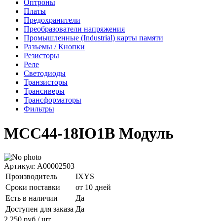
Оптроны
Платы
Предохранители
Преобразователи напряжения
Промышленные (Industrial) карты памяти
Разъемы / Кнопки
Резисторы
Реле
Светодиоды
Транзисторы
Трансиверы
Трансформаторы
Фильтры
MCC44-18IO1B Модуль
Артикул: A00002503
Производитель
IXYS
Сроки поставки
от 10 дней
Есть в наличии
Да
Доступен для заказа
Да
2 250
руб
/ шт