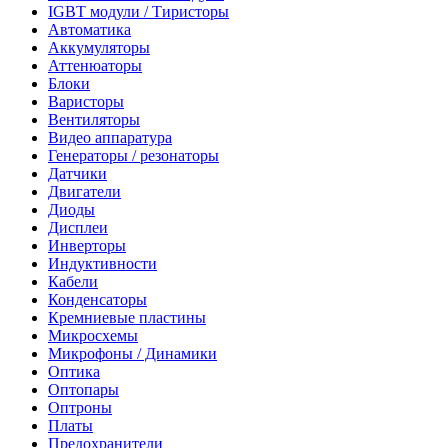
IGBT модули / Тиристоры
Автоматика
Аккумуляторы
Аттенюаторы
Блоки
Варисторы
Вентиляторы
Видео аппаратура
Генераторы / резонаторы
Датчики
Двигатели
Диоды
Дисплеи
Инверторы
Индуктивности
Кабели
Конденсаторы
Кремниевые пластины
Микросхемы
Микрофоны / Динамики
Оптика
Оптопары
Оптроны
Платы
Предохранители