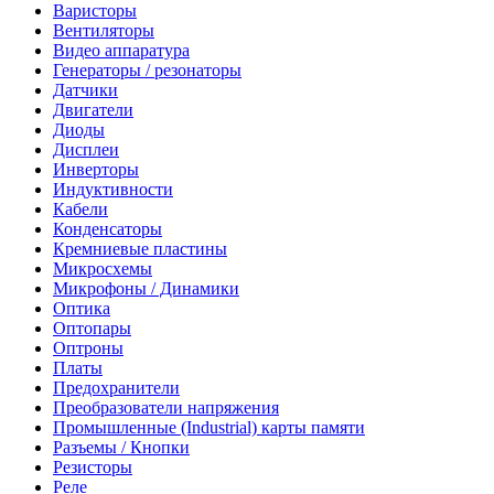
Варисторы
Вентиляторы
Видео аппаратура
Генераторы / резонаторы
Датчики
Двигатели
Диоды
Дисплеи
Инверторы
Индуктивности
Кабели
Конденсаторы
Кремниевые пластины
Микросхемы
Микрофоны / Динамики
Оптика
Оптопары
Оптроны
Платы
Предохранители
Преобразователи напряжения
Промышленные (Industrial) карты памяти
Разъемы / Кнопки
Резисторы
Реле