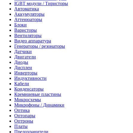
IGBT модули / Тиристоры
Автоматика
Аккумуляторы
Аттенюаторы
Блоки
Варисторы
Вентиляторы
Видео аппаратура
Генераторы / резонаторы
Датчики
Двигатели
Диоды
Дисплеи
Инверторы
Индуктивности
Кабели
Конденсаторы
Кремниевые пластины
Микросхемы
Микрофоны / Динамики
Оптика
Оптопары
Оптроны
Платы
Предохранители