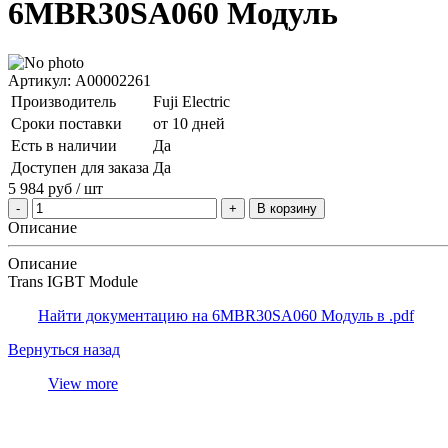
6MBR30SA060 Модуль
Артикул: A00002261
Производитель
Fuji Electric
Сроки поставки
от 10 дней
Есть в наличии
Да
Доступен для заказа
Да
5 984
руб
/ шт
В корзину
Описание
Описание
Trans IGBT Module
Найти документацию на 6MBR30SA060 Модуль в .pdf
Вернуться назад
View more