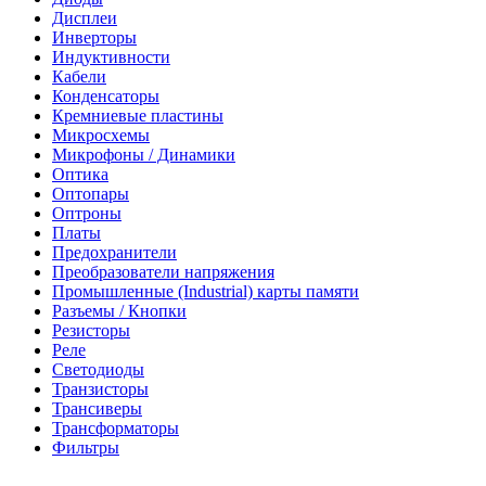
Дисплеи
Инверторы
Индуктивности
Кабели
Конденсаторы
Кремниевые пластины
Микросхемы
Микрофоны / Динамики
Оптика
Оптопары
Оптроны
Платы
Предохранители
Преобразователи напряжения
Промышленные (Industrial) карты памяти
Разъемы / Кнопки
Резисторы
Реле
Светодиоды
Транзисторы
Трансиверы
Трансформаторы
Фильтры