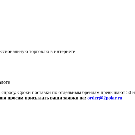
ссиональную торговлю в интернете
алоге
просу. Сроки поставки по отдельным брендам превышают 50 не
ния просим присылать ваши заявки на:
order@2polar.ru