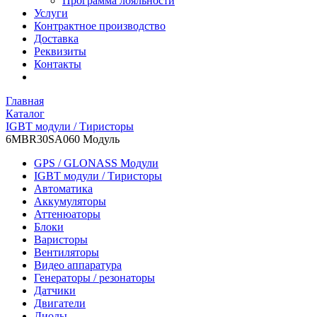
Программа лояльности
Услуги
Контрактное производство
Доставка
Реквизиты
Контакты
Главная
Каталог
IGBT модули / Тиристоры
6MBR30SA060 Модуль
GPS / GLONASS Модули
IGBT модули / Тиристоры
Автоматика
Аккумуляторы
Аттенюаторы
Блоки
Варисторы
Вентиляторы
Видео аппаратура
Генераторы / резонаторы
Датчики
Двигатели
Диоды