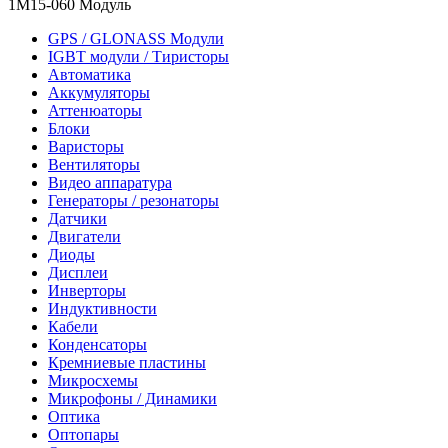
1M15-060 Модуль
GPS / GLONASS Модули
IGBT модули / Тиристоры
Автоматика
Аккумуляторы
Аттенюаторы
Блоки
Варисторы
Вентиляторы
Видео аппаратура
Генераторы / резонаторы
Датчики
Двигатели
Диоды
Дисплеи
Инверторы
Индуктивности
Кабели
Конденсаторы
Кремниевые пластины
Микросхемы
Микрофоны / Динамики
Оптика
Оптопары