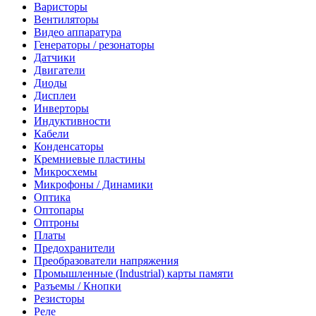
Варисторы
Вентиляторы
Видео аппаратура
Генераторы / резонаторы
Датчики
Двигатели
Диоды
Дисплеи
Инверторы
Индуктивности
Кабели
Конденсаторы
Кремниевые пластины
Микросхемы
Микрофоны / Динамики
Оптика
Оптопары
Оптроны
Платы
Предохранители
Преобразователи напряжения
Промышленные (Industrial) карты памяти
Разъемы / Кнопки
Резисторы
Реле